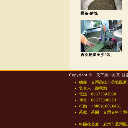
揉茶-解塊
再次乾燥至少4次
‧
Copyright © 天下第一好茶 
總部：台灣高雄市苓雅區新光
負責人：顏秋勤
電話：88673393069
傳真：88673308673
行動：+886910016481
茶廠、茶園：台灣台中市和平區
中國批發處：廣州市荔灣區芳