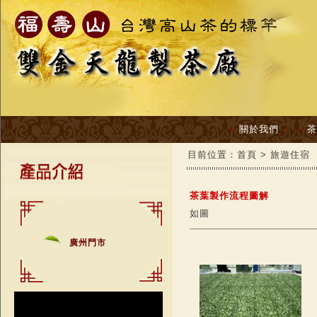
‧
關於我們
‧
‧
茶
目前位置：
首頁
> 旅遊住宿
茶葉製作流程圖解
如圖
廣州門市