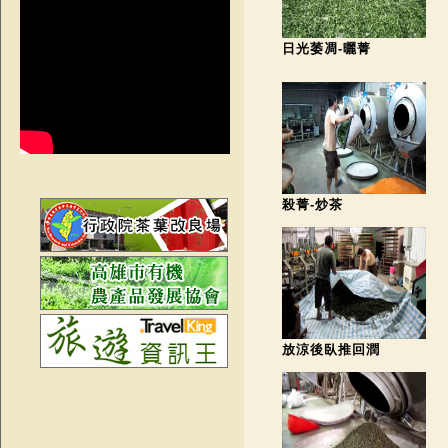
日光萎凋-曬菁
殺菁-炒茶
放涼後臥推回潤