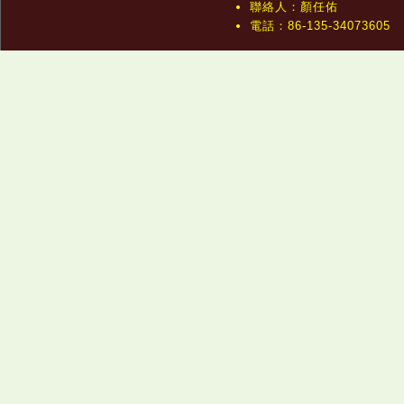
聯絡人：顏任佑
電話：86-135-34073605